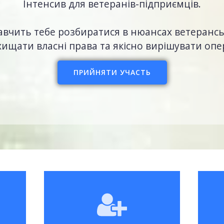
Інтенсив для ветеранів-підприємців.
авчить тебе розбиратися в нюансах ветерансь
ищати власні права та якісно вирішувати опер
ПРИЙНЯТИ УЧАСТЬ