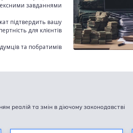
лексними завданнями
кат підтвердить вашу
пертність для клієнтів
думців та побратимів
ям реалій та змін в діючому законодавстві