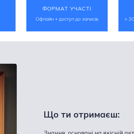
ФОРМАТ УЧАСТІ
Офлайн + доступ до записів
> 30
Що ти отримаєш:
Знання, основані на якісній ак