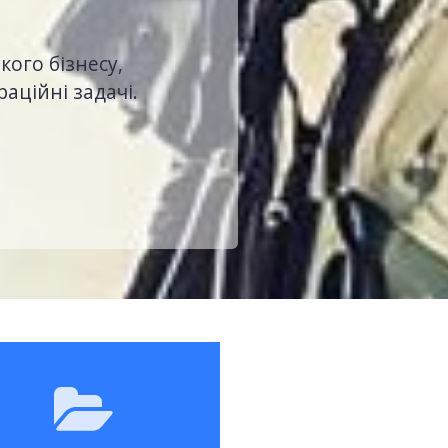
кого бізнесу,
аційні задачі.