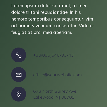
Lorem ipsum dolor sit amet, at mei
dolore tritani repudiandae. In his
nemore temporibus consequuntur, vim
ad prima vivendum consetetur. Viderer
feugiat at pro, mea aperiam.
+38(096)546-93-43
office@yourwebsite.com
678 North Surrey Ave.
Lakewood, NJ 08701